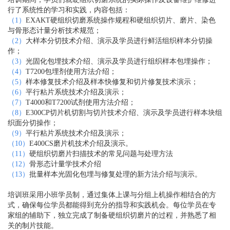
行了系统性的学习和实践，内容包括：
（1）
EXAKT硬组织切磨系统操作规程和硬组织切片、磨片、染色
与骨形态计量分析技术规范；
（2）
大样本分切技术介绍、演示及学员进行鲜活组织样本分切操
作；
（3）
光固化包埋技术介绍、演示及学员进行组织样本包埋操作；
（4）
T7200包埋剂使用方法介绍；
（5）
样本修复技术介绍及样本快修复和切片修复技术演示；
（6）
平行粘片系统技术介绍及演示；
（7）
T4000和T7200试剂使用方法介绍；
（8）
E300CP切片机切割与切片技术介绍、演示及学员进行样本块组
织面分切操作；
（9）
平行粘片系统技术介绍及演示；
（10）
E400CS磨片机技术介绍及演示。
（11）
硬组织切磨片扫描技术的常见问题与处理方法
（12）
骨形态计量学技术介绍
（13）
批量样本光固化包埋与修复处理的新方法介绍与演示。
培训班采用小班学员制，通过集体上课与分组上机操作相结合的方
式，确保每位学员都能得到充分的指导和实践机会。每位学员在专
家组的辅助下，独立完成了制备硬组织切磨片的过程，并熟悉了相
关的制片技能。